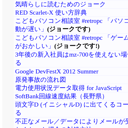
気晴らしに読むためのジョーク
RED Scarlet-X 使い方辞典
こどもパソコン相談室 #retropc 「パ
動が遅い」
(ジョークです)
こどもパソコン相談室 #retropc 「ゲ
がおかしい」
(ジョークです!)
3年後の新入社員はmz-700を使えない
る
Google DevFestX 2012 Summer
原発事故の流れ図
電力使用状況データ取得 for JavaScript
SoftBank回線速度結果（長野県）
頭文字D (イニシャルD) に出てくるコ
る
不正なメール／データによりメールが