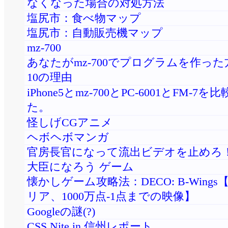
なくなった場合の対処方法
塩尻市：食べ物マップ
塩尻市：自動販売機マップ
mz-700
あなたがmz-700でプログラムを作っ
10の理由
iPhone5とmz-700とPC-6001とFM-7
た。
怪しげCGアニメ
ヘボヘボマンガ
官房長官になって流出ビデオを止めろ
大臣になろう ゲーム
懐かしゲーム攻略法：DECO: B-Wing
リア、1000万点-1点までの映像】
Googleの謎(?)
CSS Nite in 信州レポート