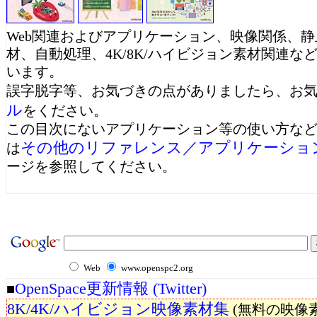
Web関連およびアプリケーション、映像関係、静
材、自動処理、4K/8K/ハイビジョン素材関連な
います。
誤字脱字等、お気づきの点がありましたら、お
ル
をください。
この目次にないアプリケーション等の使い方な
その他のリファレンス／アプリケーション.
は
ージを参照してください。
Web
www.openspc2.org
OpenSpace更新情報 (Twitter)
■
8K/4K/ハイビジョン映像素材集
(無料の映像