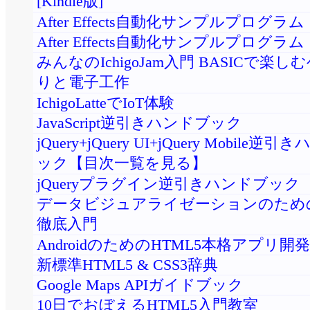
[Kindle版]
After Effects自動化サンプルプログラ
After Effects自動化サンプルプログラ
みんなのIchigoJam入門 BASICで楽
りと電子工作
IchigoLatteでIoT体験
JavaScript逆引きハンドブック
jQuery+jQuery UI+jQuery Mobile逆
ック
【目次一覧を見る】
jQueryプラグイン逆引きハンドブック
データビジュアライゼーションのためのD
徹底入門
AndroidのためのHTML5本格アプリ開発
新標準HTML5 & CSS3辞典
Google Maps APIガイドブック
10日でおぼえるHTML5入門教室