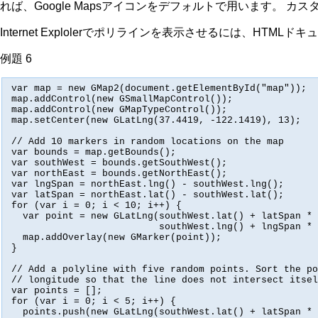
れば、Google Mapsアイコンをデフォルトで用います。 
Internet Explolerでポリラインを表示させるには、HT
例題 6
var map = new GMap2(document.getElementById("map"));

map.addControl(new GSmallMapControl());

map.addControl(new GMapTypeControl());

map.setCenter(new GLatLng(37.4419, -122.1419), 13); 

// Add 10 markers in random locations on the map

var bounds = map.getBounds();

var southWest = bounds.getSouthWest();

var northEast = bounds.getNorthEast();

var lngSpan = northEast.lng() - southWest.lng();

var latSpan = northEast.lat() - southWest.lat();

for (var i = 0; i < 10; i++) {

  var point = new GLatLng(southWest.lat() + latSpan * 
                          southWest.lng() + lngSpan * 
  map.addOverlay(new GMarker(point));

}

// Add a polyline with five random points. Sort the po
// longitude so that the line does not intersect itsel
var points = [];

for (var i = 0; i < 5; i++) {

  points.push(new GLatLng(southWest.lat() + latSpan * 