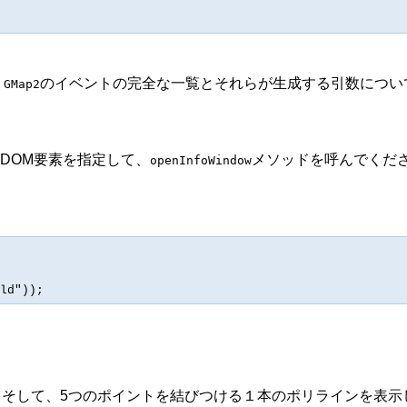
。
のイベントの完全な一覧とそれらが生成する引数につい
GMap2
DOM要素を指定して、
メソッドを呼んでください
openInfoWindow
ld"));
。そして、5つのポイントを結びつける１本のポリラインを表