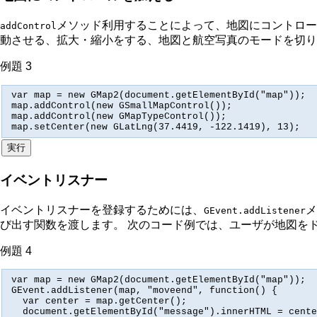
メソッド利用することによって、地図にコントロー
addControl
動させる、拡大・縮小をする、地図と航空写真のモードを切り
例題 3
var map = new GMap2(document.getElementById("map"));

map.addControl(new GSmallMapControl());

map.addControl(new GMapTypeControl());

map.setCenter(new GLatLng(37.4419, -122.1419), 13);
イベントリスナー
イベントリスナーを登録するためには、
メ
GEvent.addListener
び出す関数を渡します。 次のコード例では、ユーザが地図を
例題 4
var map = new GMap2(document.getElementById("map"));

GEvent.addListener(map, "moveend", function() {

  var center = map.getCenter();

  document.getElementById("message").innerHTML = cente