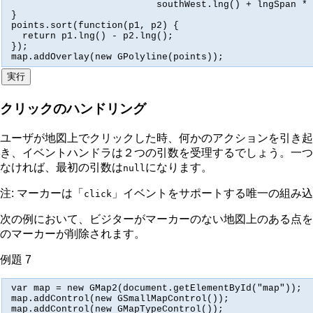
                          southWest.lng() + lngSpan * 
}

points.sort(function(p1, p2) {

  return p1.lng() - p2.lng();

});

map.addOverlay(new GPolyline(points));
クリックのハンドリング
ユーザが地図上でクリックした時、何かのアクションを引き起
き、イベントハンドラは２つの引数を受理するでしょう。一つ
なければ、最初の引数は
になります。
null
注:
マーカーは「
」イベントをサポートする唯一の組み込
click
次の例において、ビジターがマーカーのない地図上のある点を
のマーカーが削除されます。
例題 7
var map = new GMap2(document.getElementById("map"));

map.addControl(new GSmallMapControl());

map.addControl(new GMapTypeControl());
