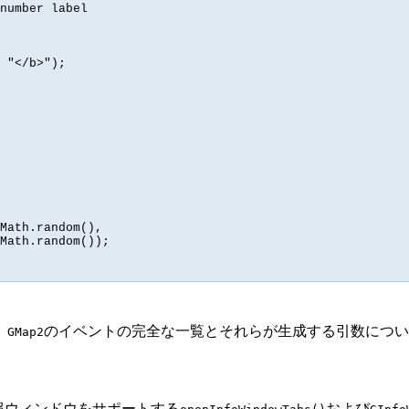
number label

 "</b>");

Math.random(),

Math.random());

。
のイベントの完全な一覧とそれらが生成する引数につ
GMap2
の情報ウィンドウをサポートする
および