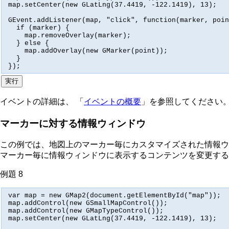
map.setCenter(new GLatLng(37.4419, -122.1419), 13);

GEvent.addListener(map, "click", function(marker, poin
  if (marker) {

    map.removeOverlay(marker);

  } else {

    map.addOverlay(new GMarker(point));

  }

});
イベントの詳細は、 「
イベントの概要
」を参照してください
マーカーに対する情報ウィンドウ
この例では、地図上のマーカー毎にカスタマイズされた情報
マーカー毎に情報ウィンドウに表示するコンテンツを変更する
例題 8
var map = new GMap2(document.getElementById("map"));

map.addControl(new GSmallMapControl());

map.addControl(new GMapTypeControl());

map.setCenter(new GLatLng(37.4419, -122.1419), 13);
