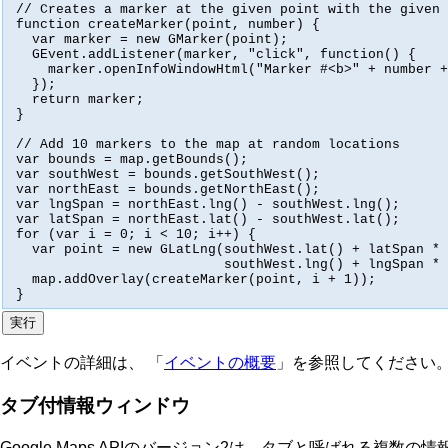
// Creates a marker at the given point with the given 
function createMarker(point, number) {

  var marker = new GMarker(point);

  GEvent.addListener(marker, "click", function() {

    marker.openInfoWindowHtml("Marker #<b>" + number +
  });

  return marker;

}

// Add 10 markers to the map at random locations

var bounds = map.getBounds();

var southWest = bounds.getSouthWest();

var northEast = bounds.getNorthEast();

var lngSpan = northEast.lng() - southWest.lng();

var latSpan = northEast.lat() - southWest.lat();

for (var i = 0; i < 10; i++) {

  var point = new GLatLng(southWest.lat() + latSpan * 
                          southWest.lng() + lngSpan * 
  map.addOverlay(createMarker(point, i + 1));

}
イベントの詳細は、 「
イベントの概要
」を参照してください
タブ付情報ウィンドウ
Google Maps APIのバージョン2は、タブと呼ばれる複数