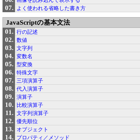
画像を読み込んで表示する
よく使われる省略した書き方
JavaScriptの基本文法
行の記述
数値
文字列
変数名
型変換
特殊文字
三項演算子
代入演算子
演算子
比較演算子
文字列演算子
優先順位
オブジェクト
プロパティ／メソッド