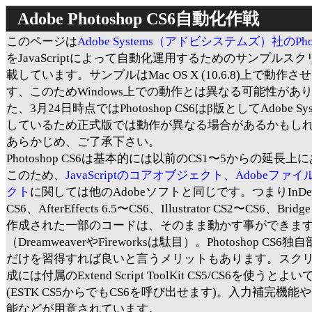
Adobe Photoshop CS6自動化作戦
このページは
Adobe Systems（アドビシステムズ）社のPhoto
をJavaScriptによって自動化運用するためのサンプルス
載しています。サンプルはMac OS X (10.6.8)上で動作
す、このためWindows上での動作とは異なる可能性があ
た、3月24日時点ではPhotoshop CS6はβ版としてAdobe Sy
しているため正式版では動作が異なる場合があるかもし
あらかじめ、ご了承下さい。
Photoshop CS6は基本的には以前のCS1〜5からの延長
このため、
JavaScriptのコアオブジェクト、Adobeファ
クト
に関しては他のAdobeソフトと同じです。つまりInDesi
CS6、AfterEffects 6.5〜CS6、Illustrator CS2〜CS6、Brid
作成された一部のコードは、そのまま動かす事ができま
（DreamweaverやFireworksは駄目）。Photoshop CS6
だけを習得すれば良いと言うメリットもあります。スク
成には付属のExtend Script ToolKit CS5/CS6を使うとよ
(ESTK CS5からでもCS6を呼び出せます)。入力補完機能
能などが用意されています。