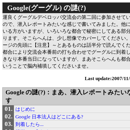
Google(グーグル) の謎(?)
運良くグーグルデベロッパ交流会の第二回に参加させて
ので、潜入レポートみたいな感じで書いてみました。他
いる方がいますが、いろいろな都合で秘密にしてある部
ります。そこらへんは、少し想像でカバーしてください
ージの先頭に【注意】～とあるものは話半分で読んでく
都合により交流会本番前の打ち合わせでグーグルに到着
きなり本番当日になっていますが、まあそこらへんも都
いうことで脳内補填してくださいませ。
Last update:2007/11
Google の謎(?)：まあ、潜入レポートみた
す
はじめに
Google 日本法人はどこにある?
到着したら...