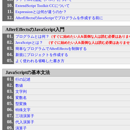
ExtendScript Toolkit CCについて
Expressionとは何が違うのか？
AfterEffectsのJavaScriptでプログラムを作成する前に
AfterEffectsのJavaScript入門
プログラムとは何？
（すぐに始めたい人&面倒な人は読む必要はありま
JavaScriptとは？
（すぐに始めたい人&面倒な人は読む必要はありませ
簡単なプログラムでAfterEffectsを制御する
新規にプロジェクトを作成する
よく使われる省略した書き方
JavaScriptの基本文法
行の記述
数値
文字列
変数名
型変換
特殊文字
三項演算子
代入演算子
演算子