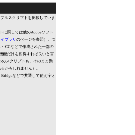
ためのサンプルスクリプトを掲載していま
ジェクトに関しては他のAdobeソフト
ス＆ライブラリ
のぺージを参照）。つ
Bridge 1～CCなどで作成された一部の
部分の機能だけを習得すれば良いと言
～CS6のスクリプトも、そのまま動
あるかもしれません）。
ffects, Bridgeなどで共通して使え宇オ