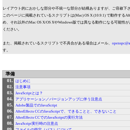
レイアウト的におかしな部分や不統一な部分が結構ありますが、ご容赦下
このページに掲載されているスクリプトは(Mac) OS X (10.9.1) で動作するAft
め、それ以外のMac OS X/OS XやWindows版では異なる動作になる可
ください。
また、掲載されているスクリプトで不具合がある場合はメール、
openspc@al
す。
準備
はじめに
注意事項
JavaScriptとは？
アプリケーション／バージョンアップに伴う注意点
Adobe製品でのJavaScript
AfterEffects CCのJavaScriptで、できることと、できないこと
AfterEffects CCでのJavaScriptの実行方法
JavaScript実行時の注意点
ファイルの指定（パス）について