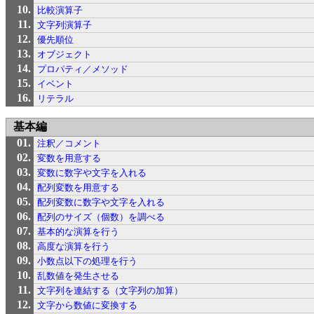
比較演算子
文字列演算子
優先順位
オブジェクト
プロパティ／メソッド
イベント
リテラル
基本編
注釈／コメント
変数を用意する
変数に数字や文字を入れる
配列変数を用意する
配列変数に数字や文字を入れる
配列のサイズ（個数）を調べる
基本的な演算を行う
高度な演算を行う
小数点以下の処理を行う
乱数値を発生させる
文字列を連結する（文字列の加算）
文字から数値に変換する