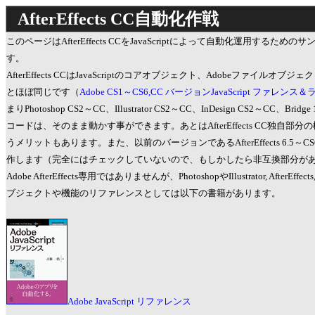
AfterEffects CC自動化作戦
このページはAfterEffects CCをJavaScriptによって自動化運用する
す。
AfterEffects CCはJavaScriptのコアオブジェクト、Adobeファイルオブ
とほぼ同じです（
Adobe CS1～CS6,CC バージョンJavaScript ファレン
まりPhotoshop CS2～CC、Illustrator CS2～CC、InDesign CS2～CC、
コードは、そのまま動かす事ができます。あとはAfterEffects CC独自
うメリットもあります。また、以前のバージョンであるAfterEffects 6.5
作します（完全にはチェックしていないので、もしかしたら非互換部分が
Adobe AfterEffects専用ではありませんが、PhotoshopやIllustrator, AfterE
ブジェクトや機能のリファレンスとしては以下の書籍があります。
Adobe JavaScript リファレンス