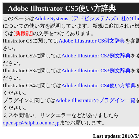
Adobe Illustrator CS5使い方辞典
このページは
Adobe Systems（アドビシステムズ）社のIllustr
についての使い方を説明しています。新規に追加された
ては
[新機能]
の文字をつけてあります。
Illustrator CSに関しては
Adobe Illustrator CS例文辞典
を参
さい。
Illustrator CS2に関しては
Adobe Illustrator CS2例文辞典
を
ださい。
Illustrator CS3に関しては
Adobe Illustrator CS3例文辞典
を
ださい。
Illustrator CS4に関しては
Adobe Illustrator CS4使い方辞典
ください。
プラグインに関しては
Adobe Illustratorのプラグイン一覧
ください。
ミスや間違い、リンクエラーなどがありましたら
openspc@alpha.ocn.ne.jp
までお願いします。
Last update:2010/5