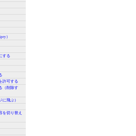
）
ry）
にする
る
を許可する
る（削除す
ジに飛ぶ）
容を切り替え