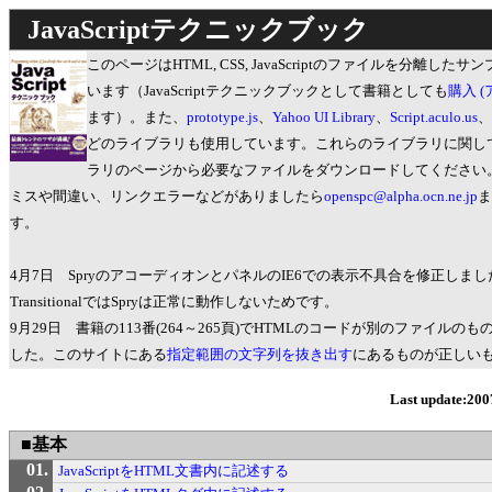
JavaScriptテクニックブック
このページはHTML, CSS, JavaScriptのファイルを分離した
います（JavaScriptテクニックブックとして書籍としても
購入 
ます）。また、
prototype.js
、
Yahoo UI Library
、
Script.aculo.us
、
どのライブラリも使用しています。これらのライブラリに関し
ラリのページから必要なファイルをダウンロードしてください
ミスや間違い、リンクエラーなどがありましたら
openspc@alpha.ocn.ne.jp
ま
す。
4月7日 SpryのアコーディオンとパネルのIE6での表示不具合を修正しました
TransitionalではSpryは正常に動作しないためです。
9月29日 書籍の113番(264～265頁)でHTMLのコードが別のファイルの
した。このサイトにある
指定範囲の文字列を抜き出す
にあるものが正しい
Last update:200
■基本
JavaScriptをHTML文書内に記述する