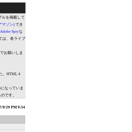
サンプルを掲載して
(アマゾン)
でき
Adobe Spry
な
ては、各ライブ
。
でお願いしま
。HTML 4
ものになっていま
ものです。
7/9/29 PM 9:54