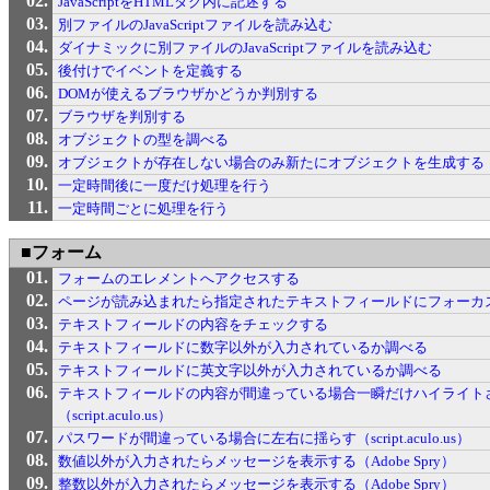
JavaScriptをHTMLタグ内に記述する
別ファイルのJavaScriptファイルを読み込む
ダイナミックに別ファイルのJavaScriptファイルを読み込む
後付けでイベントを定義する
DOMが使えるブラウザかどうか判別する
ブラウザを判別する
オブジェクトの型を調べる
オブジェクトが存在しない場合のみ新たにオブジェクトを生成する
一定時間後に一度だけ処理を行う
一定時間ごとに処理を行う
■フォーム
フォームのエレメントへアクセスする
ページが読み込まれたら指定されたテキストフィールドにフォーカ
テキストフィールドの内容をチェックする
テキストフィールドに数字以外が入力されているか調べる
テキストフィールドに英文字以外が入力されているか調べる
テキストフィールドの内容が間違っている場合一瞬だけハイライト
（script.aculo.us）
パスワードが間違っている場合に左右に揺らす（script.aculo.us）
数値以外が入力されたらメッセージを表示する（Adobe Spry）
整数以外が入力されたらメッセージを表示する（Adobe Spry）