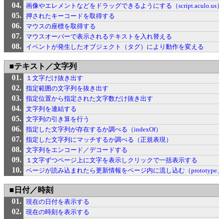
画像やエレメントなどをドラッグできるようにする（script.aculo.us
押されたキーコードを取得する
マウスの座標を取得する
マウスオーバーで表示されるテキストを入れ替える
イベントが発生したオブジェクト（タグ）により動作を変える
■テキスト／文字列
１文字だけ抜き出す
指定範囲の文字列を抜き出す
指定位置から指定された文字数だけ抜き出す
文字列を連結する
文字列の引き算を行う
指定した文字列が存在するか調べる（indexOf）
指定した文字列にマッチするか調べる（正規表現）
文字列をエンコード／デコードする
１文字ずつページ上に文字を表示しクリックで一括表示する
ページが読み込まれたら更新情報をページ内に流し込む（prototype.j
■日付／時刻
現在の日付を表示する
現在の時刻を表示する