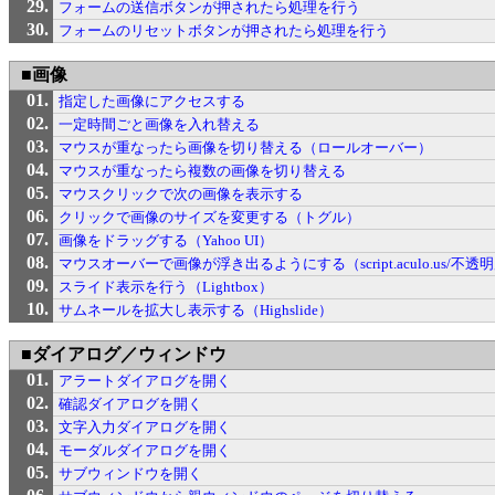
フォームの送信ボタンが押されたら処理を行う
フォームのリセットボタンが押されたら処理を行う
■画像
指定した画像にアクセスする
一定時間ごと画像を入れ替える
マウスが重なったら画像を切り替える（ロールオーバー）
マウスが重なったら複数の画像を切り替える
マウスクリックで次の画像を表示する
クリックで画像のサイズを変更する（トグル）
画像をドラッグする（Yahoo UI）
マウスオーバーで画像が浮き出るようにする（script.aculo.us/不
スライド表示を行う（Lightbox）
サムネールを拡大し表示する（Highslide）
■ダイアログ／ウィンドウ
アラートダイアログを開く
確認ダイアログを開く
文字入力ダイアログを開く
モーダルダイアログを開く
サブウィンドウを開く