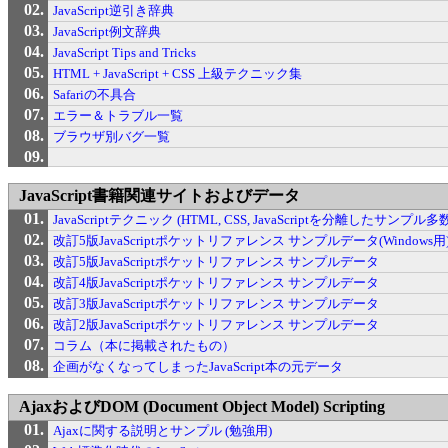
JavaScript逆引き辞典
JavaScript例文辞典
JavaScript Tips and Tricks
HTML + JavaScript + CSS 上級テクニック集
Safariの不具合
エラー＆トラブル一覧
ブラウザ別バグ一覧
JavaScript書籍関連サイトおよびデータ
JavaScriptテクニック (HTML, CSS, JavaScriptを分離したサンプル
改訂5版JavaScriptポケットリファレンス サンプルデータ(Windows用
改訂5版JavaScriptポケットリファレンス サンプルデータ
改訂4版JavaScriptポケットリファレンス サンプルデータ
改訂3版JavaScriptポケットリファレンス サンプルデータ
改訂2版JavaScriptポケットリファレンス サンプルデータ
コラム（本に掲載されたもの）
企画がなくなってしまったJavaScript本の元データ
AjaxおよびDOM (Document Object Model) Scripting
Ajaxに関する説明とサンプル (勉強用)