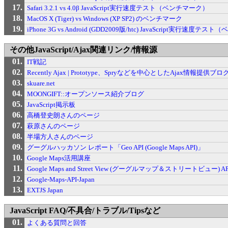
Safari 3.2.1 vs 4.0β JavaScript実行速度テスト（ベンチマーク）
MacOS X (Tiger) vs Windows (XP SP2) のベンチマーク
iPhone 3G vs Android (GDD2009版/htc) JavaScript実行速度
その他JavaScript/Ajax関連リンク/情報源
IT戦記
Recently Ajax | Prototype、Spryなどを中心としたAjax情報提供ブロ
skuare.net
MOONGIFT::オープンソース紹介ブログ
JavaScript掲示板
高橋登史朗さんのページ
萩原さんのページ
半場方人さんのページ
グーグルハッカソン レポート「Geo API (Google Maps API)」
Google Maps活用講座
Google Maps and Street View (グーグルマップ＆ストリートビュー) 
Google-Maps-API-Japan
EXTJS Japan
JavaScript FAQ/不具合/トラブル/Tipsなど
よくある質問と回答