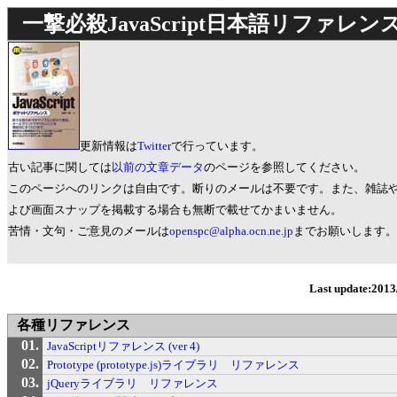
一撃必殺JavaScript日本語リファレン
更新情報は
Twitter
で行っています。
古い記事に関しては
以前の文章データ
のページを参照してください。
このページへのリンクは自由です。断りのメールは不要です。また、雑誌や
よび画面スナップを掲載する場合も無断で載せてかまいません。
苦情・文句・ご意見のメールは
openspc@alpha.ocn.ne.jp
までお願いします。
Last update:2013
各種リファレンス
JavaScriptリファレンス (ver 4)
Prototype (prototype.js)ライブラリ リファレンス
jQueryライブラリ リファレンス