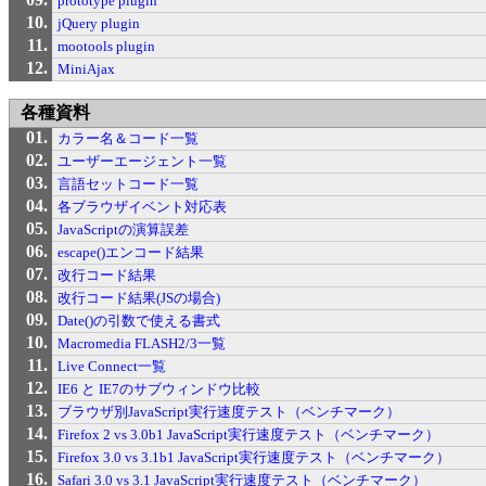
prototype plugin
jQuery plugin
mootools plugin
MiniAjax
各種資料
カラー名＆コード一覧
ユーザーエージェント一覧
言語セットコード一覧
各ブラウザイベント対応表
JavaScriptの演算誤差
escape()エンコード結果
改行コード結果
改行コード結果(JSの場合)
Date()の引数で使える書式
Macromedia FLASH2/3一覧
Live Connect一覧
IE6 と IE7のサブウィンドウ比較
ブラウザ別JavaScript実行速度テスト（ベンチマーク）
Firefox 2 vs 3.0b1 JavaScript実行速度テスト（ベンチマーク）
Firefox 3.0 vs 3.1b1 JavaScript実行速度テスト（ベンチマーク）
Safari 3.0 vs 3.1 JavaScript実行速度テスト（ベンチマーク）