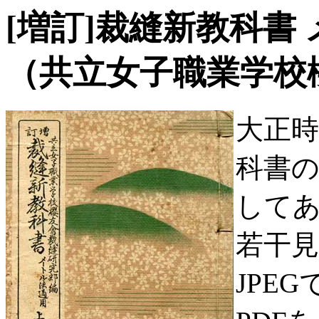
[増訂]裁縫新教科書
（共立女子職業学校
大正
科書の
して
若干
JPE