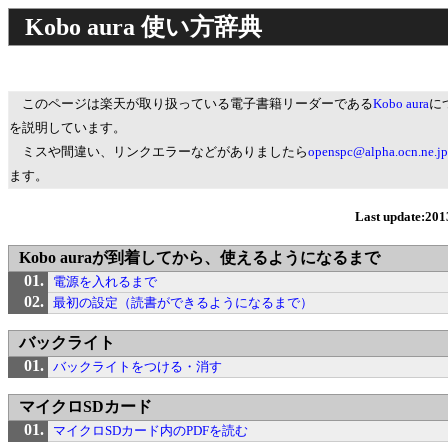
Kobo aura 使い方辞典
このページは楽天が取り扱っている電子書籍リーダーである
Kobo aura
に
を説明しています。
ミスや間違い、リンクエラーなどがありましたら
openspc@alpha.ocn.ne.jp
ます。
Last update:201
Kobo auraが到着してから、使えるようになるまで
電源を入れるまで
最初の設定（読書ができるようになるまで）
バックライト
バックライトをつける・消す
マイクロSDカード
マイクロSDカード内のPDFを読む