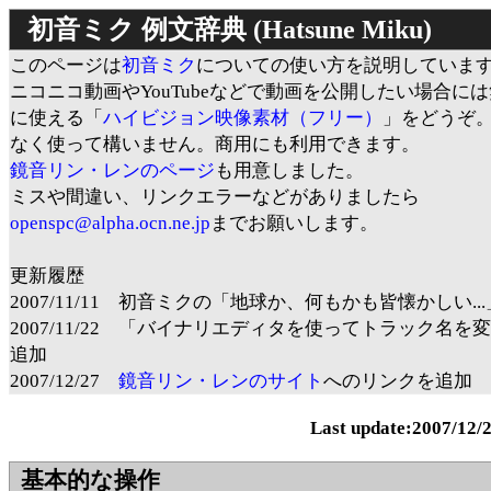
初音ミク 例文辞典 (Hatsune Miku)
このページは
初音ミク
についての使い方を説明していま
ニコニコ動画やYouTubeなどで動画を公開したい場合に
に使える「
ハイビジョン映像素材（フリー）
」をどうぞ
なく使って構いません。商用にも利用できます。
鏡音リン・レンのページ
も用意しました。
ミスや間違い、リンクエラーなどがありましたら
openspc@alpha.ocn.ne.jp
までお願いします。
更新履歴
2007/11/11 初音ミクの「地球か、何もかも皆懐かしい..
2007/11/22 「バイナリエディタを使ってトラック名を
追加
2007/12/27
鏡音リン・レンのサイト
へのリンクを追加
Last update:2007/12/
基本的な操作