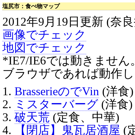
塩尻市：食べ物マップ
2012年9月19日更新 
画像でチェック
地図でチェック
*IE7/IE6では動きま
ブラウザであれば動作し
BrasserieのでVin
(洋食)
ミスターバーグ
(洋食)
破天荒
(定食、中華)
【閉店】鬼瓦居酒屋
(