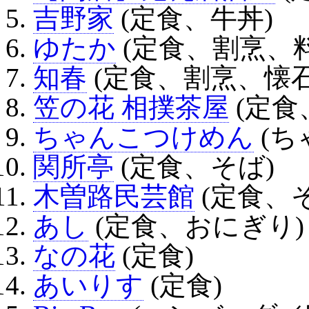
吉野家
(定食、牛丼)
ゆたか
(定食、割烹、料
知春
(定食、割烹、懐石
笠の花 相撲茶屋
(定食
ちゃんこつけめん
(ち
関所亭
(定食、そば)
木曽路民芸館
(定食、
あし
(定食、おにぎり)
なの花
(定食)
あいりす
(定食)