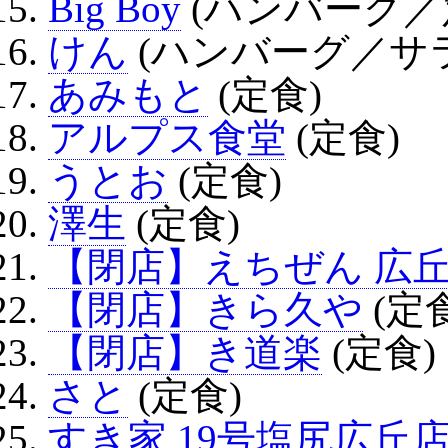
Big Boy
(ハンバーグ／
けん
(ハンバーグ／サ
あみもと
(定食)
アルプス食堂
(定食)
うとお
(定食)
澤生
(定食)
【閉店】えちぜん 広
【閉店】きら久や
(定
【閉店】き道楽
(定食)
さと
(定食)
すき家 19号塩尻広丘