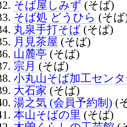
そば屋しみず
(そば)
そば処 どうひら
(そば
丸泉手打そば
(そば)
月見茶屋
(そば)
山麓亭
(そば)
宗月
(そば)
小丸山そば加工センタ
大石家
(そば)
湯之気 (会員予約制)
(
本山そばの里
(そば)
木曽くらしの工芸館
(