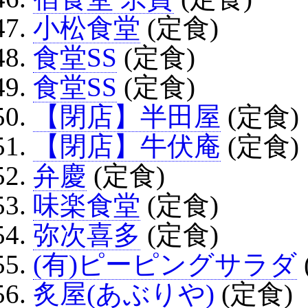
小松食堂
(定食)
食堂SS
(定食)
食堂SS
(定食)
【閉店】半田屋
(定食)
【閉店】牛伏庵
(定食)
弁慶
(定食)
味楽食堂
(定食)
弥次喜多
(定食)
(有)ピーピングサラダ
炙屋(あぶりや)
(定食)