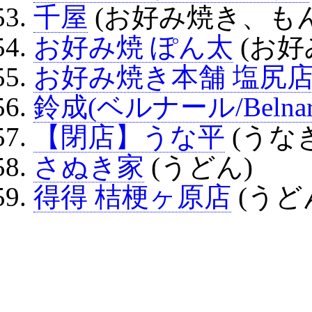
千屋
(お好み焼き、も
お好み焼 ぽん太
(お好
お好み焼き本舗 塩尻
鈴成(ベルナール/Belnar
【閉店】うな平
(うなぎ
さぬき家
(うどん)
得得 桔梗ヶ原店
(うど