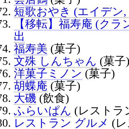
短歌おやき (エイデン, A
【移転】福寿庵 (クラ
出
福寿美
(菓子)
文殊 しんちゃん
(菓子
洋菓子ミノン
(菓子)
胡蝶庵
(菓子)
大磯
(飲食)
ふらいぱん
(レストラ
レストラン グルメ
(レ