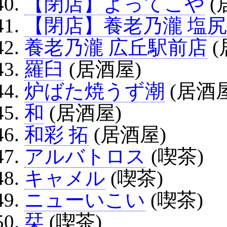
【閉店】よってこや
(
【閉店】養老乃瀧 塩
養老乃瀧 広丘駅前店
(
羅臼
(居酒屋)
炉ばた焼うず潮
(居酒屋
和
(居酒屋)
和彩 拓
(居酒屋)
アルバトロス
(喫茶)
キャメル
(喫茶)
ニューいこい
(喫茶)
栞
(喫茶)