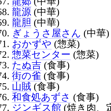
龍郷
(中華)
龍源
(中華)
龍胆
(中華)
ぎょうさ屋さん
(中華)
おかずや
(惣菜)
惣菜センター
(惣菜)
たぬ吉
(食事)
街の雀
(食事)
山賊
(食事)
和食処あずさ
(食事)
ジンギス館
(焼き肉、