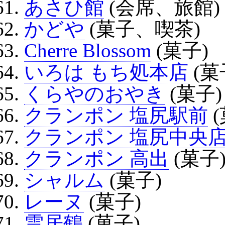
あさひ館
(会席、旅館)
かどや
(菓子、喫茶)
Cherre Blossom
(菓子)
いろは もち処本店
(菓
くらやのおやき
(菓子)
クランポン 塩尻駅前
(
クランポン 塩尻中央
クランポン 高出
(菓子
シャルム
(菓子)
レーヌ
(菓子)
雲居鶴
(菓子)