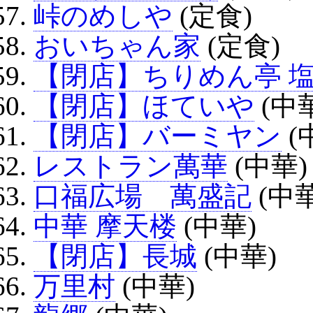
峠のめしや
(定食)
おいちゃん家
(定食)
【閉店】ちりめん亭 
【閉店】ほていや
(中
【閉店】バーミヤン
(
レストラン萬華
(中華)
口福広場 萬盛記
(中華
中華 摩天楼
(中華)
【閉店】長城
(中華)
万里村
(中華)