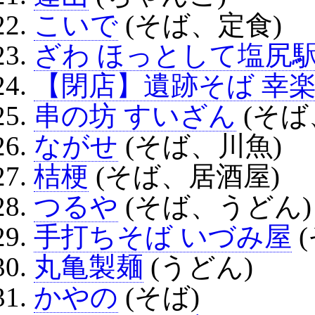
こいで
(そば、定食)
ざわ ほっとして塩尻
【閉店】遺跡そば 幸
串の坊 すいざん
(そば
ながせ
(そば、川魚)
桔梗
(そば、居酒屋)
つるや
(そば、うどん)
手打ちそば いづみ屋
丸亀製麺
(うどん)
かやの
(そば)