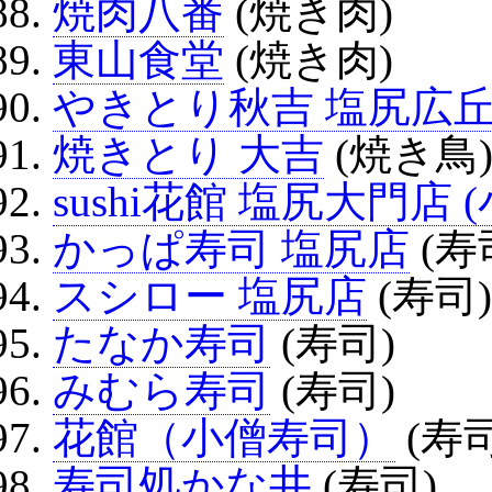
焼肉八番
(焼き肉)
東山食堂
(焼き肉)
やきとり秋吉 塩尻広
焼きとり 大吉
(焼き鳥
sushi花館 塩尻大門店 
かっぱ寿司 塩尻店
(寿
スシロー 塩尻店
(寿司)
たなか寿司
(寿司)
みむら寿司
(寿司)
花館（小僧寿司）
(寿司
寿司処かな井
(寿司)