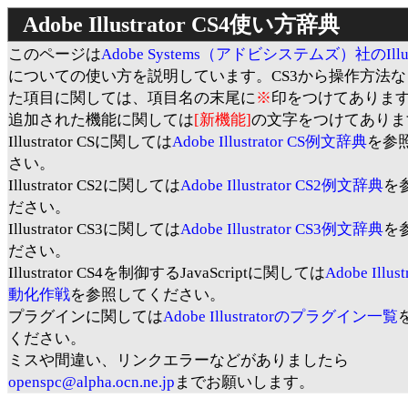
Adobe Illustrator CS4使い方辞典
このページは
Adobe Systems（アドビシステムズ）社のIllustr
についての使い方を説明しています。CS3から操作方法
た項目に関しては、項目名の末尾に
※
印をつけてありま
追加された機能に関しては
[新機能]
の文字をつけてありま
Illustrator CSに関しては
Adobe Illustrator CS例文辞典
を参
さい。
Illustrator CS2に関しては
Adobe Illustrator CS2例文辞典
を
ださい。
Illustrator CS3に関しては
Adobe Illustrator CS3例文辞典
を
ださい。
Illustrator CS4を制御するJavaScriptに関しては
Adobe Illus
動化作戦
を参照してください。
プラグインに関しては
Adobe Illustratorのプラグイン一覧
ください。
ミスや間違い、リンクエラーなどがありましたら
openspc@alpha.ocn.ne.jp
までお願いします。