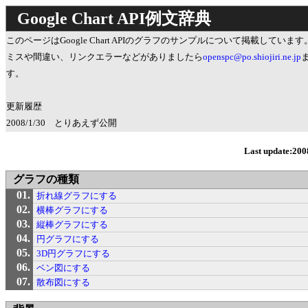
Google Chart API例文辞典
このページはGoogle Chart APIのグラフのサンプルについて掲載しています
ミスや間違い、リンクエラーなどがありましたら
openspc@po.shiojiri.ne.jp
す。
更新履歴
2008/1/30 とりあえず公開
Last update:200
グラフの種類
折れ線グラフにする
横棒グラフにする
縦棒グラフにする
円グラフにする
3D円グラフにする
ベン図にする
散布図にする