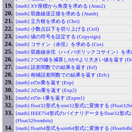
[math] XY座標から角度を求める (Atan2)
[math] 双曲線逆正接を求める (Atanh)
[math] 立方根を求める (Cbrt)
[math] 小数点以下を切り上げる (Ceil)
[math] 値の符号を設定する (Copysign)
[math] コサイン（余弦）を求める (Cos)
[math] 双曲線余弦（ハイパボリックコサイン）を求める
[math] 2つの値を減算し0か0より大きい値を返す (Di
[math] 誤差関数での結果を返す (Erf)
[math] 相補誤差関数での結果を返す (Erfc)
[math] eのn乗を返す (Exp)
[math] 2のn乗を返す (Exp2)
[math] eのn-1乗を返す (Expm1)
[math] float32形式をuint32形式に変換する (Float32bi
[math] IEEE754形式のバイナリデータをfloat32
(Float32frombits)
[math] float64形式をuint64形式に変換する (Float64bi