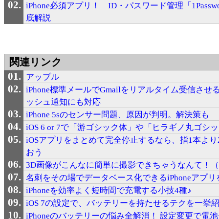
iPhone必須アプリ！ ID・パスワード管理「1Passw
底解説
関連リンク
アップル
iPhone標準メールでGmailをリアルタイム受信させる
ッシュ通知にも対応
iPhone 5sのセンサー問題、原因が判明。解決策も
iOS 6 or 7で「游ゴシック体」や「ヒラギノ丸ゴシ
iOSアプリをまとめて完全停止するなら、指1本より
おう
3D画像がこんなに簡単に撮影できちゃうなんて！
名刺をその場でデータベース化できるiPhoneアプ
iPhoneを効率よく短時間で充電する小技4種♪
iOS 7の設定で、バッテリーを持たせるテクを一挙
iPhoneのバッテリーの悩み全解消！ 設定変更で電