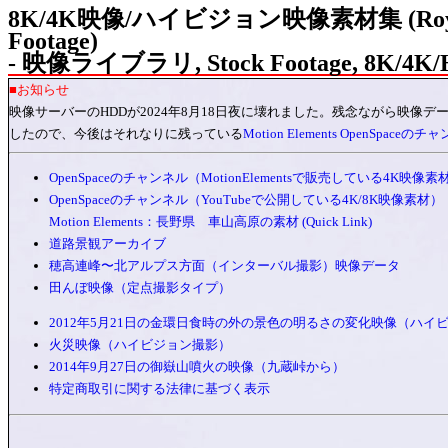
8K/4K映像/ハイビジョン映像素材集 (Royalty
Footage)
- 映像ライブラリ, Stock Footage, 8K/4K/HD
■お知らせ
映像サーバーのHDDが2024年8月18日夜に壊れました。残念ながら映像
したので、今後はそれなりに残っている
Motion Elements OpenSpaceの
OpenSpaceのチャンネル（MotionElementsで販売している4K映像素
OpenSpaceのチャンネル（YouTubeで公開している4K/8K映像素材）
Motion Elements：長野県 車山高原の素材 (Quick Link)
道路景観アーカイブ
穂高連峰〜北アルプス方面（インターバル撮影）映像データ
田んぼ映像（定点撮影タイプ）
2012年5月21日の金環日食時の外の景色の明るさの変化映像（ハイ
火災映像（ハイビジョン撮影）
2014年9月27日の御嶽山噴火の映像（九蔵峠から）
特定商取引に関する法律に基づく表示