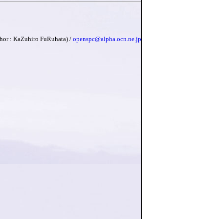
 KaZuhiro FuRuhata) /
openspc@alpha.ocn.ne.jp