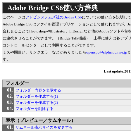
Adobe Bridge CS6使い方辞典
このページは
アドビシステムズ社のBridge CS6
についての使い方を説明し
Adobe Bridge CS6はファイル管理アプリケーションとして使われますが、Java
合わせることでPhotoshopやIllustrator、InDesignなど他のAdobeソフ
に連携させることができます。（Bridge Talk機能） 上手に使えば各ア
コントロールセンターとして利用することができます。
ミスや間違い、リンクエラーなどがありましたら
openspc@alpha.ocn.ne.jp
ま
す。
Last update:201
フォルダー
フォルダー内容を表示する
フォルダーを作成する(1)
フォルダーを作成する(2)
フォルダーを削除する
表示（プレビュー／サムネール）
サムネール表示サイズを変更する