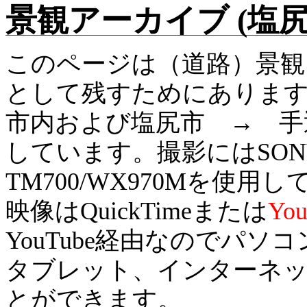
景観アーカイブ (塩尻
このページは（道路）景観
として残すためにありま
市内および塩尻市 → 手
しています。撮影にはSONY HD
TM700/WX970Mを使用
映像はQuickTimeまたは
Y
YouTube経由なのでパ
タブレット、インターネ
とができます。