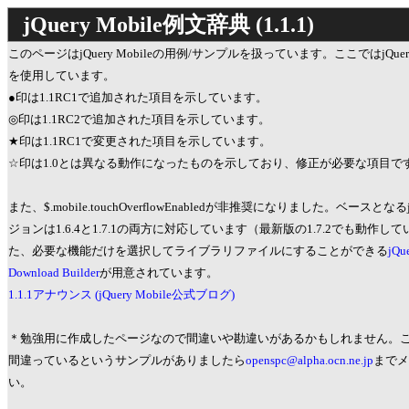
jQuery Mobile例文辞典 (1.1.1)
このページはjQuery Mobileの用例/サンプルを扱っています。ここではjQuery Mob
を使用しています。
●印は1.1RC1で追加された項目を示しています。
◎印は1.1RC2で追加された項目を示しています。
★印は1.1RC1で変更された項目を示しています。
☆印は1.0とは異なる動作になったものを示しており、修正が必要な項目で
また、$.mobile.touchOverflowEnabledが非推奨になりました。ベースとなる
ジョンは1.6.4と1.7.1の両方に対応しています（最新版の1.7.2でも動作し
た、必要な機能だけを選択してライブラリファイルにすることができる
jQu
Download Builder
が用意されています。
1.1.1アナウンス (jQuery Mobile公式ブログ)
＊勉強用に作成したページなので間違いや勘違いがあるかもしれません。
間違っているというサンプルがありましたら
openspc@alpha.ocn.ne.jp
までメ
い。