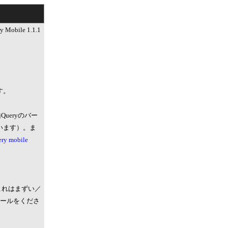
ile 1.1.1
す。
jQueryのバー
ています）。ま
ery mobile
これはまずい／
ールをくださ