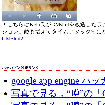
＊こちらはKehi氏がGMshotを改造した
ジョン。敵も増えてタイムアタック制に
GMShot2
ハッカソン関連リンク
google app engin
写真で見る，“噂”の「G