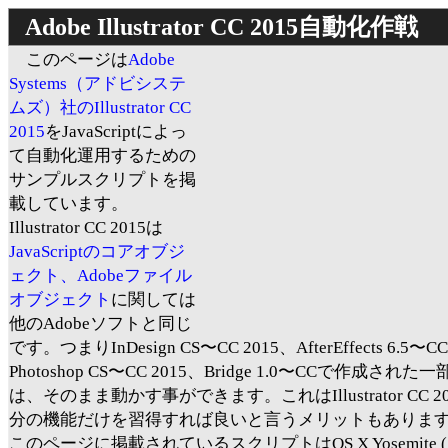
Adobe Illustrator CC 2015自動化作戦
このページは
Adobe
Systems（アドビシステ
ムズ）社のIllustrator CC
2015
をJavaScriptによっ
て自動化運用するための
サンプルスクリプトを掲
載しています。
Illustrator CC 2015は
JavaScriptのコアオブジ
ェクト、Adobeファイル
オブジェクト
に関しては
他のAdobeソフトと同じ
です。つまりInDesign CS〜CC 2015、AfterEffects 6.5〜CC
Photoshop CS〜CC 2015、Bridge 1.0〜CCで作成され
は、そのまま動かす事ができます。これはIllustrator CC 2
分の機能だけを習得すれば良いと言うメリットもありま
このページに掲載されているスクリプトはOS X Yosemite (10