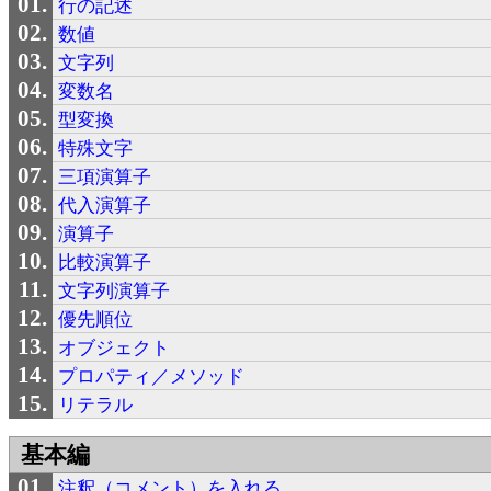
行の記述
数値
文字列
変数名
型変換
特殊文字
三項演算子
代入演算子
演算子
比較演算子
文字列演算子
優先順位
オブジェクト
プロパティ／メソッド
リテラル
基本編
注釈（コメント）を入れる