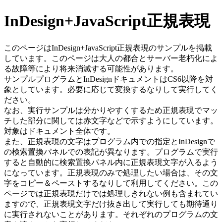
InDesign+JavaScript正規表現
このページはInDesign+JavaScript正規表現のサンプルを掲載
しています。このページは大人の都合とサーバー老朽化によ
る故障等により将来消滅する可能性があります。
サンプルプログラムとInDesignドキュメントはCS6以降を対
象としています。必要に応じて変換するなりして実行してく
ださい。
なお、実行サンプルは分かりやすくするため正規表現でマッ
チした部分に関しては赤文字などで示すようにしています。
対象はドキュメント全体です。
また、正規表現の文字はプログラム内での指定とInDesignで
の検索置換パネルでの表記が異なります。プログラムで実行
すると自動的に検索置換パネル内に正規表現文字が入るよう
になっています。正規表現のみで処理したい場合は、その文
字をコピー＆ペーストするなりして利用してください。この
ページでは正規表現だけでは処理しきれない例も含まれてい
ますので、正規表現文字だけ抜き出して実行しても期待通り
に実行されないことがあります。それぞれのプログラムの文