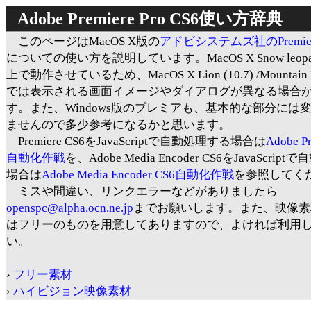
Adobe Premiere Pro CS6使い方辞典
このページはMacOS X版の
アドビシステムズ社のPremiere 
についての使い方を説明しています。MacOS X Snow leopard 
上で動作させているため、MacOS X Lion (10.7) /Mountain Li
では表示される画面イメージやダイアログが異なる場合
す。また、Windows版のプレミアも、基本的な部分には
ませんので多少参考になるかと思います。
Premiere CS6をJavaScriptで自動処理する場合は
Adobe P
自動化作戦
を、Adobe Media Encoder CS6をJavaScri
場合は
Adobe Media Encoder CS6自動化作戦
を参照してく
ミスや間違い、リンクエラーなどがありましたら
openspc@alpha.ocn.ne.jp
までお願いします。また、映像素
はフリーのものを用意してありますので、よければ利用
い。
›
フリー素材
›
ハイビジョン映像素材