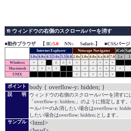
ウィンドウの右側のスクロールバーを消す
■
動作ブラウザ 【 IE:
5.0
NN:
-
Safari:
-
】 ■CSSバージ
Sa
Internet Explorer
Netscape Navigator
iCab
3.0x
4.0x
4.5
5.0x
5.5
6.0
2.0x
3.0x
4.0x
4.x
6.0
7.0
2.x
1
Windows
×
×
-
○
○
○
×
×
×
×
×
×
-
Macintosh
×
×
×
×
-
-
×
×
×
×
×
×
×
UNIX
-
-
-
-
-
-
×
×
×
×
×
×
-
body { overflow-y: hidden; }
ポイント
説 明
ウィンドウの右側のスクロールバーを消すにはb
「overflow-y: hidden;」のように指定し
ールバーのみ消したい場合はoverflow-x: hid
したい場合はoverflow: hidden;とします。
<html>
サンプル
<head>