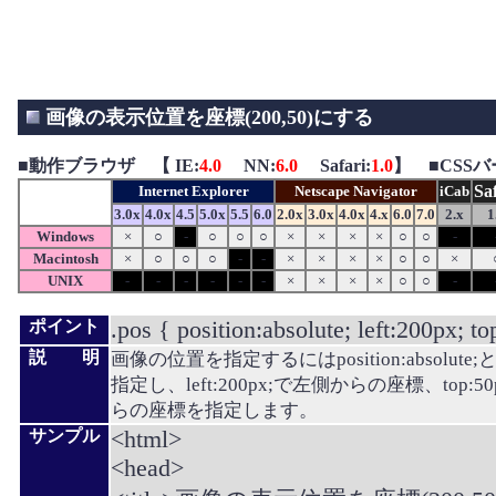
画像の表示位置を座標(200,50)にする
■
動作ブラウザ 【 IE:
4.0
NN:
6.0
Safari:
1.0
】 ■CSS
Sa
Internet Explorer
Netscape Navigator
iCab
3.0x
4.0x
4.5
5.0x
5.5
6.0
2.0x
3.0x
4.0x
4.x
6.0
7.0
2.x
1
Windows
×
○
-
○
○
○
×
×
×
×
○
○
-
Macintosh
×
○
○
○
-
-
×
×
×
×
○
○
×
UNIX
-
-
-
-
-
-
×
×
×
×
○
○
-
.pos { position:absolute; left:200px; to
ポイント
説 明
画像の位置を指定するにはposition:absolut
指定し、left:200px;で左側からの座標、top:
らの座標を指定します。
<html>
サンプル
<head>