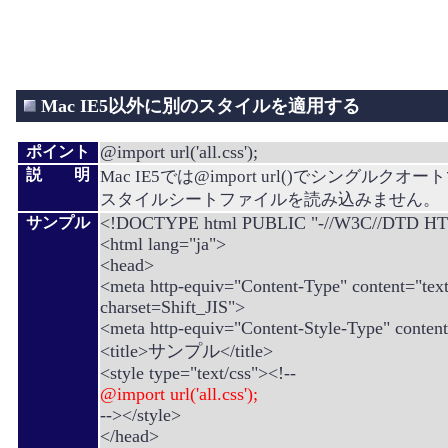
Mac IE5以外に別のスタイルを適用する
@import url('all.css');
ポイント
説 明
Mac IE5では@import url()でシングルク
スタイルシートファイルを読み込みません。
<!DOCTYPE html PUBLIC "-//W3C//DTD HT
サンプル
<html lang="ja">
<head>
<meta http-equiv="Content-Type" content="text
charset=Shift_JIS">
<meta http-equiv="Content-Style-Type" content
<title>サンプル</title>
<style type="text/css"><!--
@import url('all.css');
--></style>
</head>