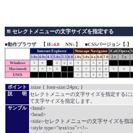
セレクトメニューの文字サイズを指定する
■
動作ブラウザ 【 IE:
4.0
NN:
-
】 ■CSSバージョン【-】
Internet Explorer
Netscape Navigator
iCab
Opera
S
3.0x
4.0x
4.5
5.0x
5.5
6.0
2.0x
3.0x
4.x
6.0
7.0
2.x
7.x
Windows
×
○
-
○
○
○
×
×
×
○
○
-
Macintosh
×
×
×
○
-
-
×
×
×
○
○
×
○
UNIX
-
-
-
-
-
-
×
×
×
○
○
-
.tsize { font-size:24px; }
ポイント
説 明
セレクトメニューの文字サイズを指定するにはfon
て文字サイズを指定します。
<html>
サンプル
<head>
<title>セレクトメニューの文字サイズを指定する
<style type="text/css"><!--