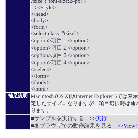
.tsize { font-size:24px; }
--></style>
</head>
<body>
<form>
<select class="tsize">
<option>項目１</option>
<option>項目２</option>
<option>項目３</option>
<option>項目４</option>
</select>
</form>
</body>
</html>
補足説明
Macintosh (OS X)版Internet Explorer 
定したサイズになりますが、項目選択時は通
ります。
■サンプルを実行する
>>実行
■各ブラウザでの動作結果を見る
>>View!