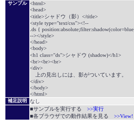
<html>
サンプル
<head>
<title>シャドウ（影）</title>
<style type="text/css"><!--
.ds { position:absolute;filter:shadow(color=blue
--></style>
</head>
<body>
<h1 class="ds">シャドウ (shadow)</h1>
<br><br><br>
<div>
上の見出しには、影がついています。
</div>
</body>
</html>
補足説明
なし
■サンプルを実行する
>>実行
■各ブラウザでの動作結果を見る
>>View!