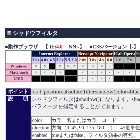
シャドウフィルタ
■
動作ブラウザ 【 IE:
4.0
NN:
-
】 ■CSSバージョン【-】
Internet Explorer
Netscape Navigator
iCab
Opera
Sa
3.0x
4.0x
4.5
5.0x
5.5
6.0
2.0x
3.0x
4.x
6.0
2.x
7.x
Windows
×
○
-
○
○
○
×
×
×
×
-
Macintosh
×
×
×
×
-
-
×
×
×
×
×
×
UNIX
-
-
-
-
-
-
×
×
×
×
-
.ds { position:absolute;filter:shadow(color=blue
ポイント
説 明
シャドウフィルタはshadow()になります。sha
パラメータを指定することができます。
color
カラー名またはカラーコード
direction
方向（0, 45, 90, 135, 180, ...） 4
enabled
trueまたはfalse。フィルタ効果の有無。