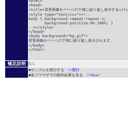
<html>

<head>

<title>背景画像をページの下側に繰り返し表示する</tit
<style type="text/css"><!--

body { background-repeat:repeat-x;

       background-position:0% 100%; }

--></style>

</head>

<body background="bg.gif">

背景画像がページの下側に繰り返し表示されます。

</body>

</html>

補足説明
なし
■サンプルを実行する
>>実行
■各ブラウザでの動作結果を見る
>>View!