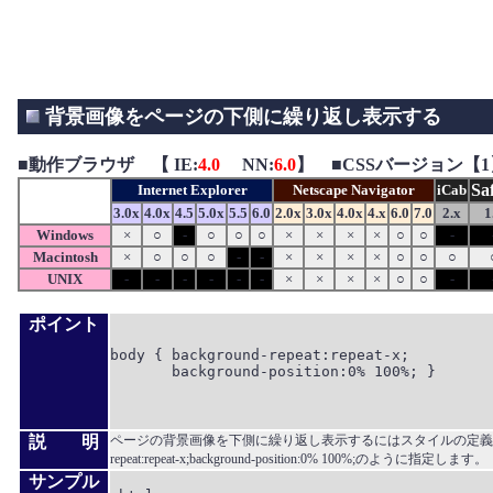
背景画像をページの下側に繰り返し表示する
■
動作ブラウザ 【 IE:
4.0
NN:
6.0
】 ■CSSバージョン【1
Sa
Internet Explorer
Netscape Navigator
iCab
3.0x
4.0x
4.5
5.0x
5.5
6.0
2.0x
3.0x
4.0x
4.x
6.0
7.0
2.x
1
Windows
×
○
-
○
○
○
×
×
×
×
○
○
-
Macintosh
×
○
○
○
-
-
×
×
×
×
○
○
○
UNIX
-
-
-
-
-
-
×
×
×
×
○
○
-
ポイント
body { background-repeat:repeat-x;

       background-position:0% 100%; }

説 明
ページの背景画像を下側に繰り返し表示するにはスタイルの定義でbodyに
repeat:repeat-x;background-position:0% 100%;のように指定します。
サンプル