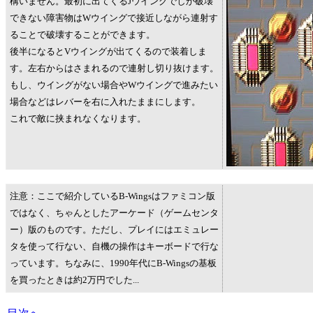
構いません。最初に出てくるJウイングでしか破壊
できない障害物はWウイングで接近しながら連射す
ることで破壊することができます。
後半になるとVウイングが出てくるので装着しま
す。左右からはさまれるので連射し切り抜けます。
もし、ウイングがない場合やWウイングで進みたい
場合などはレバーを右に入れたままにします。
これで敵に挟まれなくなります。
注意：ここで紹介しているB-Wingsはファミコン版
ではなく、ちゃんとしたアーケード（ゲームセンタ
ー）版のものです。ただし、プレイにはエミュレー
タを使って行ない、自機の操作はキーボードで行な
っています。ちなみに、1990年代にB-Wingsの基板
を買ったときは約2万円でした...